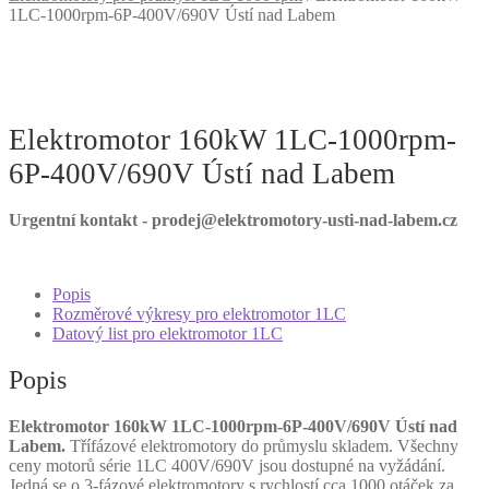
1LC-1000rpm-6P-400V/690V Ústí nad Labem
Elektromotor 160kW 1LC-1000rpm-
6P-400V/690V Ústí nad Labem
Urgentní kontakt - prodej@elektromotory-usti-nad-labem.cz
Popis
Rozměrové výkresy pro elektromotor 1LC
Datový list pro elektromotor 1LC
Popis
Elektromotor 160kW 1LC-1000rpm-6P-400V/690V Ústí nad
Labem.
Třífázové elektromotory do průmyslu skladem. Všechny
ceny motorů série 1LC 400V/690V jsou dostupné na vyžádání.
Jedná se o 3-fázové elektromotory s rychlostí cca 1000 otáček za