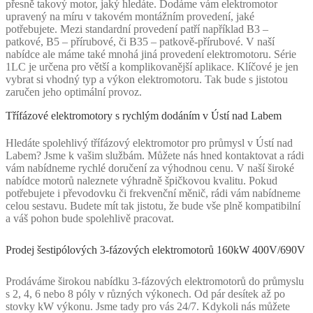
přesně takový motor, jaký hledáte. Dodáme vám elektromotor
upravený na míru v takovém montážním provedení, jaké
potřebujete. Mezi standardní provedení patří například B3 –
patkové, B5 – přírubové, či B35 – patkově-přírubové. V naší
nabídce ale máme také mnohá jiná provedení elektromotoru. Série
1LC je určena pro větší a komplikovanější aplikace. Klíčové je jen
vybrat si vhodný typ a výkon elektromotoru. Tak bude s jistotou
zaručen jeho optimální provoz.
Třífázové elektromotory s rychlým dodáním v Ústí nad Labem
Hledáte spolehlivý třífázový elektromotor pro průmysl v Ústí nad
Labem? Jsme k vašim službám. Můžete nás hned kontaktovat a rádi
vám nabídneme rychlé doručení za výhodnou cenu. V naší široké
nabídce motorů naleznete výhradně špičkovou kvalitu. Pokud
potřebujete i převodovku či frekvenční měnič, rádi vám nabídneme
celou sestavu. Budete mít tak jistotu, že bude vše plně kompatibilní
a váš pohon bude spolehlivě pracovat.
Prodej šestipólových 3-fázových elektromotorů 160kW 400V/690V
Prodáváme širokou nabídku 3-fázových elektromotorů do průmyslu
s 2, 4, 6 nebo 8 póly v různých výkonech. Od pár desítek až po
stovky kW výkonu. Jsme tady pro vás 24/7. Kdykoli nás můžete