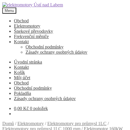
Přeskočit
Přejít
na
k
Menu
navigaci
obsahu
webu
Obchod
Elektromotory
Šnekové převodovky
Frekvenční měniče
Kontakt
Obchodní podmínky
Zásady ochrany osobných údajov
Úvodní stránka
Kontakt
Košík
Môj účet
Obchod
Obchodní podmínky
Pokladňa
Zásady ochrany osobných údajov
0,00
Kč
0 položek
Domů
/
Elektromotory
/
Elektromotory pro průmysl 1LC
/
Elektromotory pro průmysl 1LC 1000 rpm
/
Elektromotor 160kW