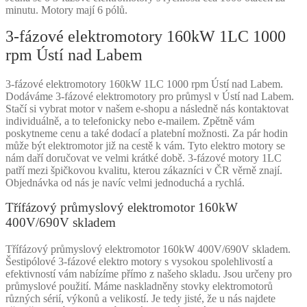
minutu. Motory mají 6 pólů.
3-fázové elektromotory 160kW 1LC 1000
rpm Ústí nad Labem
3-fázové elektromotory 160kW 1LC 1000 rpm Ústí nad Labem.
Dodáváme 3-fázové elektromotory pro průmysl v Ústí nad Labem.
Stačí si vybrat motor v našem e-shopu a následně nás kontaktovat
individuálně, a to telefonicky nebo e-mailem. Zpětně vám
poskytneme cenu a také dodací a platební možnosti. Za pár hodin
může být elektromotor již na cestě k vám. Tyto elektro motory se
nám daří doručovat ve velmi krátké době. 3-fázové motory 1LC
patří mezi špičkovou kvalitu, kterou zákazníci v ČR věrně znají.
Objednávka od nás je navíc velmi jednoduchá a rychlá.
Třífázový průmyslový elektromotor 160kW
400V/690V skladem
Třífázový průmyslový elektromotor 160kW 400V/690V skladem.
Šestipólové 3-fázové elektro motory s vysokou spolehlivostí a
efektivností vám nabízíme přímo z našeho skladu. Jsou určeny pro
průmyslové použití. Máme naskladněny stovky elektromotorů
různých sérií, výkonů a velikostí. Je tedy jisté, že u nás najdete