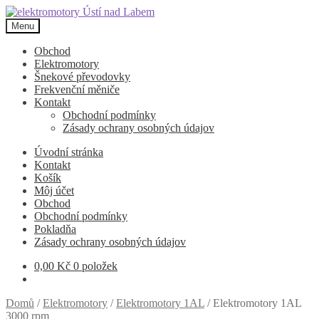
Přeskočit
Přejít
na
k
Menu
navigaci
obsahu
webu
Obchod
Elektromotory
Šnekové převodovky
Frekvenční měniče
Kontakt
Obchodní podmínky
Zásady ochrany osobných údajov
Úvodní stránka
Kontakt
Košík
Môj účet
Obchod
Obchodní podmínky
Pokladňa
Zásady ochrany osobných údajov
0,00
Kč
0 položek
Domů
/
Elektromotory
/
Elektromotory 1AL
/
Elektromotory 1AL
3000 rpm