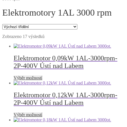
Elektromotory 1AL 3000 rpm
Zobrazeno 17 výsledků
Elektromotor 0,09kW 1AL-3000rpm-
2P-400V Ústí nad Labem
Tento
Výběr možností
produkt
má
více
Elektromotor 0,12kW 1AL-3000rpm-
variant.
2P-400V Ústí nad Labem
Možnosti
lze
vybrat
Tento
Výběr možností
na
produkt
stránce
má