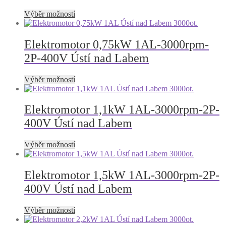
lze
vybrat
Tento
Výběr možností
na
produkt
stránce
má
produktu
více
Elektromotor 0,75kW 1AL-3000rpm-
variant.
2P-400V Ústí nad Labem
Možnosti
lze
vybrat
Tento
Výběr možností
na
produkt
stránce
má
produktu
více
Elektromotor 1,1kW 1AL-3000rpm-2P-
variant.
400V Ústí nad Labem
Možnosti
lze
vybrat
Tento
Výběr možností
na
produkt
stránce
má
produktu
více
Elektromotor 1,5kW 1AL-3000rpm-2P-
variant.
400V Ústí nad Labem
Možnosti
lze
vybrat
Tento
Výběr možností
na
produkt
stránce