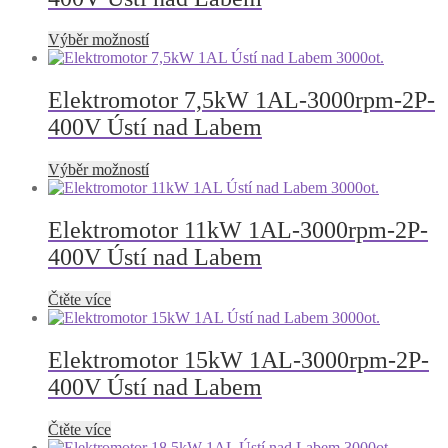
lze
vybrat
Tento
Výběr možností
na
produkt
stránce
má
produktu
více
Elektromotor 7,5kW 1AL-3000rpm-2P-
variant.
400V Ústí nad Labem
Možnosti
lze
vybrat
Tento
Výběr možností
na
produkt
stránce
má
produktu
více
Elektromotor 11kW 1AL-3000rpm-2P-
variant.
400V Ústí nad Labem
Možnosti
lze
vybrat
Čtěte více
na
stránce
produktu
Elektromotor 15kW 1AL-3000rpm-2P-
400V Ústí nad Labem
Čtěte více